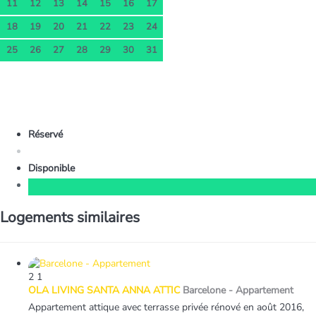
11
12
13
14
15
16
17
18
19
20
21
22
23
24
25
26
27
28
29
30
31
Réservé
Disponible
Logements similaires
2
1
OLA LIVING SANTA ANNA ATTIC
Barcelone -
Appartement
Appartement attique avec terrasse privée rénové en août 2016,