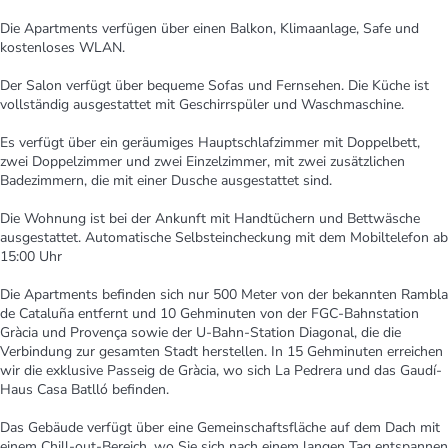
Die Apartments verfügen über einen Balkon, Klimaanlage, Safe und
kostenloses WLAN.
Der Salon verfügt über bequeme Sofas und Fernsehen. Die Küche ist
vollständig ausgestattet mit Geschirrspüler und Waschmaschine.
Es verfügt über ein geräumiges Hauptschlafzimmer mit Doppelbett,
zwei Doppelzimmer und zwei Einzelzimmer, mit zwei zusätzlichen
Badezimmern, die mit einer Dusche ausgestattet sind.
Die Wohnung ist bei der Ankunft mit Handtüchern und Bettwäsche
ausgestattet. Automatische Selbsteincheckung mit dem Mobiltelefon ab
15:00 Uhr
Die Apartments befinden sich nur 500 Meter von der bekannten Rambla
de Cataluña entfernt und 10 Gehminuten von der FGC-Bahnstation
Gràcia und Provença sowie der U-Bahn-Station Diagonal, die die
Verbindung zur gesamten Stadt herstellen. In 15 Gehminuten erreichen
wir die exklusive Passeig de Gràcia, wo sich La Pedrera und das Gaudí-
Haus Casa Batlló befinden.
Das Gebäude verfügt über eine Gemeinschaftsfläche auf dem Dach mit
einem Chill-out-Bereich, wo Sie sich nach einem langen Tag entspannen