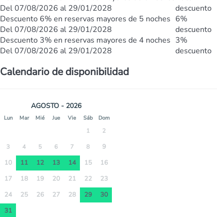
Del 07/08/2026 al 29/01/2028
descuento
Descuento 6% en reservas mayores de 5 noches
6%
Del 07/08/2026 al 29/01/2028
descuento
Descuento 3% en reservas mayores de 4 noches
3%
Del 07/08/2026 al 29/01/2028
descuento
Calendario de disponibilidad
AGOSTO - 2026
Lun
Mar
Mié
Jue
Vie
Sáb
Dom
1
2
9
3
4
5
6
7
8
10
11
12
13
14
15
16
17
18
19
20
21
22
23
24
25
26
27
28
29
30
31