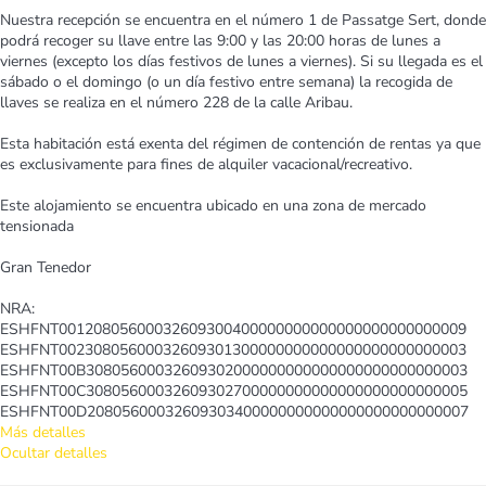
Nuestra recepción se encuentra en el número 1 de Passatge Sert, donde
podrá recoger su llave entre las 9:00 y las 20:00 horas de lunes a
viernes (excepto los días festivos de lunes a viernes). Si su llegada es el
sábado o el domingo (o un día festivo entre semana) la recogida de
llaves se realiza en el número 228 de la calle Aribau.
Esta habitación está exenta del régimen de contención de rentas ya que
es exclusivamente para fines de alquiler vacacional/recreativo.
Este alojamiento se encuentra ubicado en una zona de mercado
tensionada
Gran Tenedor
NRA:
ESHFNT00120805600032609300400000000000000000000000009
ESHFNT00230805600032609301300000000000000000000000003
ESHFNT00B30805600032609302000000000000000000000000003
ESHFNT00C30805600032609302700000000000000000000000005
ESHFNT00D20805600032609303400000000000000000000000007
Más detalles
Ocultar detalles