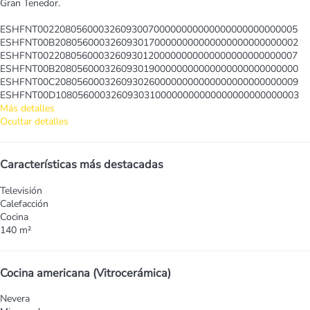
Gran Tenedor.
ESHFNT00220805600032609300700000000000000000000000005
ESHFNT00B20805600032609301700000000000000000000000002
ESHFNT00220805600032609301200000000000000000000000007
ESHFNT00B20805600032609301900000000000000000000000000
ESHFNT00C20805600032609302600000000000000000000000009
ESHFNT00D10805600032609303100000000000000000000000003
Más detalles
Ocultar detalles
Características más destacadas
Televisión
Calefacción
Cocina
140 m²
Cocina americana (Vitrocerámica)
Nevera