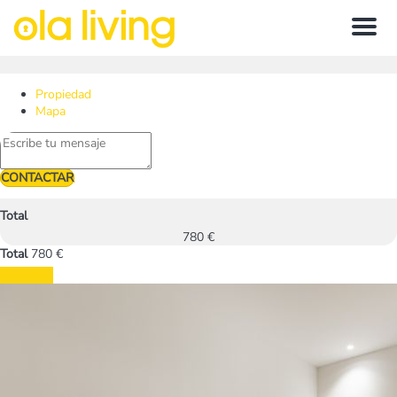
Menu
Propiedad
Mapa
CONTACTAR
Total
780 €
Total
780 €
Contactar