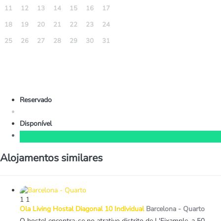
11
12
13
14
15
16
17
18
19
20
21
22
23
24
25
26
27
28
29
30
31
Reservado
Disponível
Alojamentos similares
1
1
Ola Living Hostal Diagonal 10 Individual
Barcelona -
Quarto
O hostel encontra-se no atrativo distrito de L'Eixample, a 50