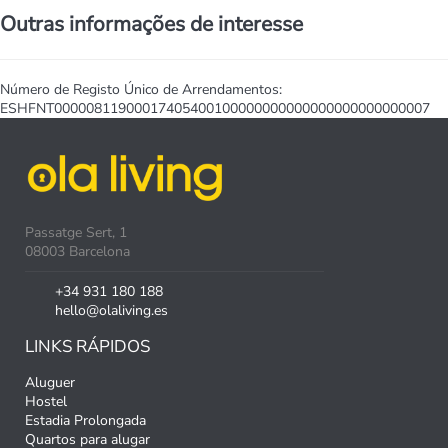
Outras informações de interesse
Número de Registo Único de Arrendamentos:
ESHFNT00000811900017405400100000000000000000000000007
Passatge Sert, 1
08003 Barcelona
+34 931 180 188
hello@olaliving.es
LINKS RÁPIDOS
Aluguer
Hostel
Estadia Prolongada
Quartos para alugar