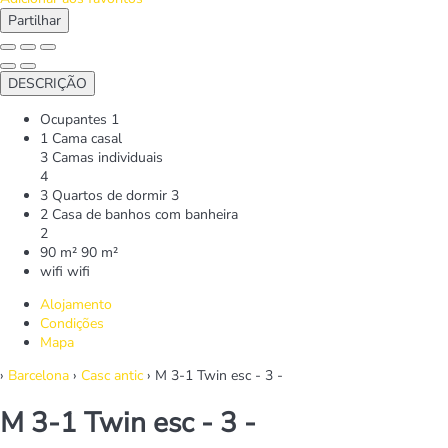
Partilhar
DESCRIÇÃO
Ocupantes
1
1 Cama casal
3 Camas individuais
4
3 Quartos de dormir
3
2 Casa de banhos com banheira
2
90 m²
90 m²
wifi
wifi
Alojamento
Condições
Mapa
›
Barcelona
›
Casc antic
› M 3-1 Twin esc - 3 -
M 3-1 Twin esc - 3 -