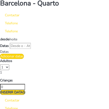
Barcelona -
Quarto
Contactar
Telefone
Telefone
desde
/noite
Datas
Datas
Adicionar datas
Adultos
1
Crianças
INSERIR DATAS
Contactar
Telefone