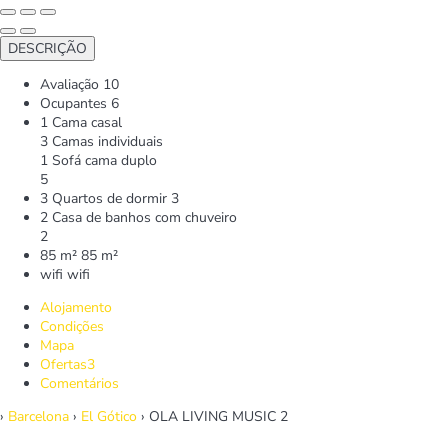
DESCRIÇÃO
Avaliação
10
Ocupantes
6
1 Cama casal
3 Camas individuais
1 Sofá cama duplo
5
3 Quartos de dormir
3
2 Casa de banhos com chuveiro
2
85 m²
85 m²
wifi
wifi
Alojamento
Condições
Mapa
Ofertas
3
Comentários
›
Barcelona
›
El Gótico
› OLA LIVING MUSIC 2