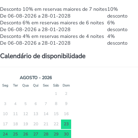
Desconto 10% em reservas maiores de 7 noites
10%
De 06-08-2026 a 28-01-2028
desconto
Desconto 6% em reservas maiores de 6 noites
6%
De 06-08-2026 a 28-01-2028
desconto
Desconto 4% em reservas maiores de 4 noites
4%
De 06-08-2026 a 28-01-2028
desconto
Calendário de disponibilidade
AGOSTO - 2026
Seg
Ter
Qua
Qui
Sex
Sáb
Dom
1
2
8
9
3
4
5
6
7
10
11
12
13
14
15
16
17
18
19
20
21
22
23
24
25
26
27
28
29
30