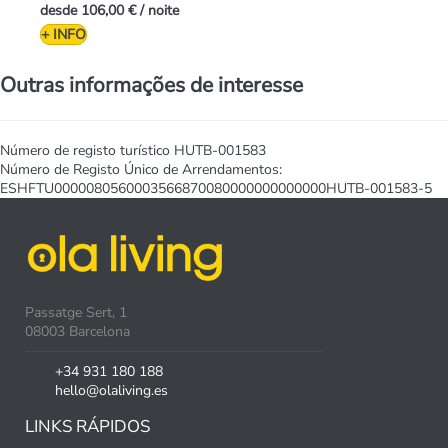
desde
106,00 €
/ noite
+ INFO
Outras informações de interesse
Número de registo turístico
HUTB-001583
Número de Registo Único de Arrendamentos:
ESHFTU0000080560003566870080000000000000HUTB-001583-5
Passatge Sert, 1
08003 Barcelona
+34 931 180 188
hello@olaliving.es
LINKS RÁPIDOS