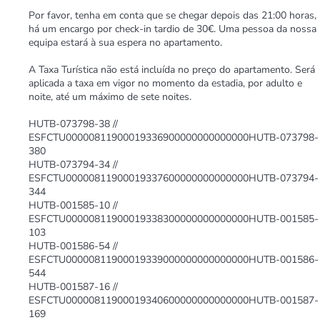
Por favor, tenha em conta que se chegar depois das 21:00 horas,
há um encargo por check-in tardio de 30€. Uma pessoa da nossa
equipa estará à sua espera no apartamento.
A Taxa Turística não está incluída no preço do apartamento. Será
aplicada a taxa em vigor no momento da estadia, por adulto e
noite, até um máximo de sete noites.
HUTB-073798-38 //
ESFCTU00000811900019336900000000000000HUTB-073798-
380
HUTB-073794-34 //
ESFCTU00000811900019337600000000000000HUTB-073794-
344
HUTB-001585-10 //
ESFCTU00000811900019338300000000000000HUTB-001585-
103
HUTB-001586-54 //
ESFCTU00000811900019339000000000000000HUTB-001586-
544
HUTB-001587-16 //
ESFCTU00000811900019340600000000000000HUTB-001587-
169