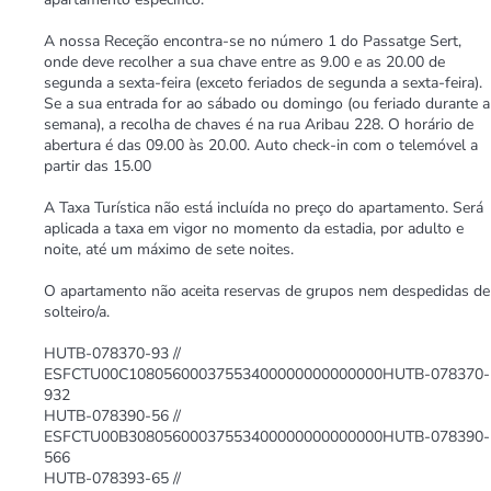
A nossa Receção encontra-se no número 1 do Passatge Sert,
onde deve recolher a sua chave entre as 9.00 e as 20.00 de
segunda a sexta-feira (exceto feriados de segunda a sexta-feira).
Se a sua entrada for ao sábado ou domingo (ou feriado durante a
semana), a recolha de chaves é na rua Aribau 228. O horário de
abertura é das 09.00 às 20.00. Auto check-in com o telemóvel a
partir das 15.00
A Taxa Turística não está incluída no preço do apartamento. Será
aplicada a taxa em vigor no momento da estadia, por adulto e
noite, até um máximo de sete noites.
O apartamento não aceita reservas de grupos nem despedidas de
solteiro/a.
HUTB-078370-93 //
ESFCTU00C10805600037553400000000000000HUTB-078370-
932
HUTB-078390-56 //
ESFCTU00B30805600037553400000000000000HUTB-078390-
566
HUTB-078393-65 //