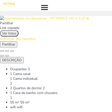
Menú
Partilhar
Link copiado
Ver fotos
Adicionar aos favoritos
Partilhar
DESCRIÇÃO
Ocupantes
3
1 Cama casal
1 Cama individual
2
2 Quartos de dormir
2
1 Casa de banho com chuveiro
1
55 m²
55 m²
wifi
wifi