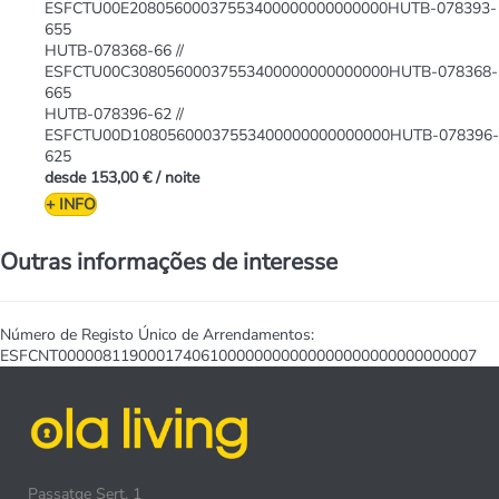
ESFCTU00E20805600037553400000000000000HUTB-078393-
655
HUTB-078368-66 //
ESFCTU00C30805600037553400000000000000HUTB-078368-
665
HUTB-078396-62 //
ESFCTU00D10805600037553400000000000000HUTB-078396-
625
desde
153,00 €
/ noite
+ INFO
Outras informações de interesse
Número de Registo Único de Arrendamentos:
ESFCNT00000811900017406100000000000000000000000000007
Passatge Sert, 1