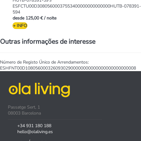
HUTB-078391-59 //
ESFCTU00D30805600037553400000000000000HUTB-078391-
594
desde
125,00 €
/ noite
+ INFO
Outras informações de interesse
Número de Registo Único de Arrendamentos:
ESHFNT00D10805600032609302900000000000000000000000008
Passatge Sert, 1
08003 Barcelona
+34 931 180 188
hello@olaliving.es