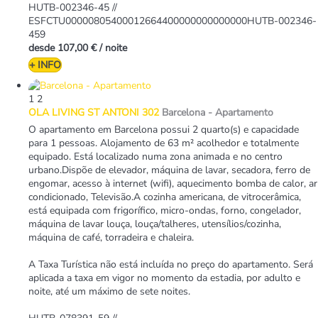
HUTB-002346-45 //
ESFCTU00000805400012664400000000000000HUTB-002346-
459
desde
107,00 €
/ noite
+ INFO
1
2
OLA LIVING ST ANTONI 302
Barcelona -
Apartamento
O apartamento em Barcelona possui 2 quarto(s) e capacidade
para 1 pessoas. Alojamento de 63 m² acolhedor e totalmente
equipado. Está localizado numa zona animada e no centro
urbano.Dispõe de elevador, máquina de lavar, secadora, ferro de
engomar, acesso à internet (wifi), aquecimento bomba de calor, ar
condicionado, Televisão.A cozinha americana, de vitrocerâmica,
está equipada com frigorífico, micro-ondas, forno, congelador,
máquina de lavar louça, louça/talheres, utensílios/cozinha,
máquina de café, torradeira e chaleira.
A Taxa Turística não está incluída no preço do apartamento. Será
aplicada a taxa em vigor no momento da estadia, por adulto e
noite, até um máximo de sete noites.