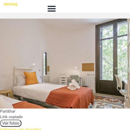
Menú
Partilhar
Link copiado
Ver fotos
Adicionar aos favoritos