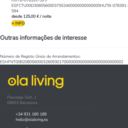
HUTB-078391-59 //
ESFCTU00D30805600037553400000000000000HUTB-078391-
594
desde
125,00 €
/ noite
+ INFO
Outras informações de interesse
Número de Registo Único de Arrendamentos:
ESHFNT00B20805600032609301700000000000000000000000002
Passatge Sert, 1
08003 Barcelona
+34 931 180 188
hello@olaliving.es