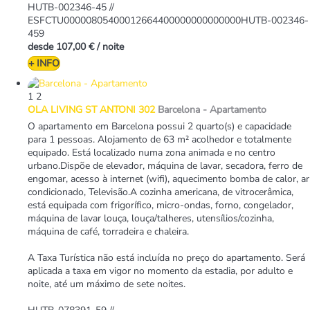
HUTB-002346-45 //
ESFCTU00000805400012664400000000000000HUTB-002346-
459
desde
107,00 €
/ noite
+ INFO
1
2
OLA LIVING ST ANTONI 302
Barcelona -
Apartamento
O apartamento em Barcelona possui 2 quarto(s) e capacidade
para 1 pessoas. Alojamento de 63 m² acolhedor e totalmente
equipado. Está localizado numa zona animada e no centro
urbano.Dispõe de elevador, máquina de lavar, secadora, ferro de
engomar, acesso à internet (wifi), aquecimento bomba de calor, ar
condicionado, Televisão.A cozinha americana, de vitrocerâmica,
está equipada com frigorífico, micro-ondas, forno, congelador,
máquina de lavar louça, louça/talheres, utensílios/cozinha,
máquina de café, torradeira e chaleira.
A Taxa Turística não está incluída no preço do apartamento. Será
aplicada a taxa em vigor no momento da estadia, por adulto e
noite, até um máximo de sete noites.