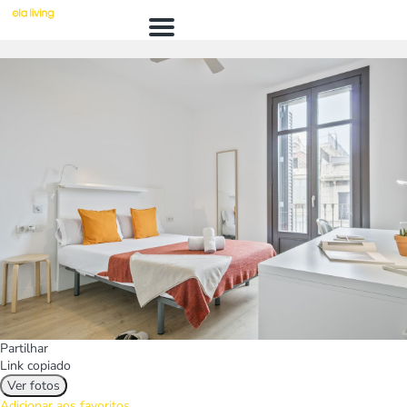
Menú
Partilhar
Link copiado
Ver fotos
Adicionar aos favoritos