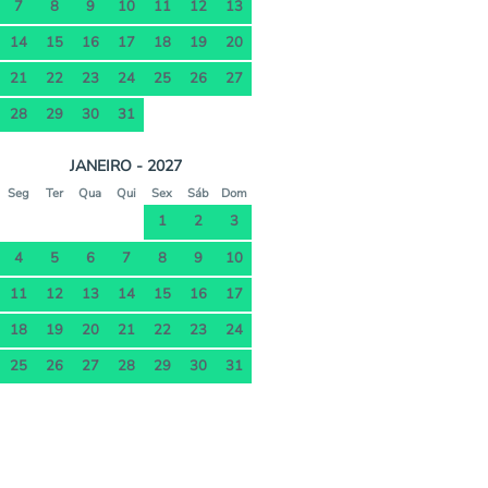
7
8
9
10
11
12
13
14
15
16
17
18
19
20
21
22
23
24
25
26
27
28
29
30
31
JANEIRO - 2027
Seg
Ter
Qua
Qui
Sex
Sáb
Dom
1
2
3
4
5
6
7
8
9
10
11
12
13
14
15
16
17
18
19
20
21
22
23
24
25
26
27
28
29
30
31