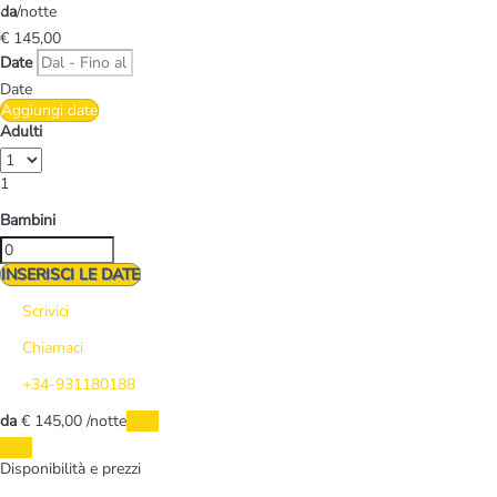
da
/notte
€ 145,
00
Date
Date
Aggiungi date
Adulti
1
Bambini
INSERISCI LE DATE
Scrivici
Chiamaci
+34-931180188
da
€ 145,
00
/notte
Date
Date
Disponibilità e prezzi