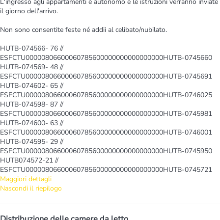
L'ingresso agli appartamenti è autonomo e le istruzioni verranno inviate
il giorno dell'arrivo.
Non sono consentite feste né addii al celibato/nubilato.
HUTB-074566- 76 //
ESFCTU00000806600060785600000000000000000HUTB-0745660
HUTB-074569- 48 //
ESFCTU00000806600060785600000000000000000HUTB-0745691
HUTB-074602- 65 //
ESFCTU00000806600060785600000000000000000HUTB-0746025
HUTB-074598- 87 //
ESFCTU00000806600060785600000000000000000HUTB-0745981
HUTB-074600- 63 //
ESFCTU00000806600060785600000000000000000HUTB-0746001
HUTB-074595- 29 //
ESFCTU00000806600060785600000000000000000HUTB-0745950
HUTB074572-21 //
ESFCTU00000806600060785600000000000000000HUTB-0745721
Maggiori dettagli
Nascondi il riepilogo
Distribuzione delle camere da letto