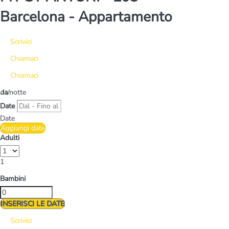
Barcelona -
Appartamento
Scrivici
Chiamaci
Chiamaci
da
/notte
Date
Date
Aggiungi date
Adulti
1
Bambini
INSERISCI LE DATE
Scrivici