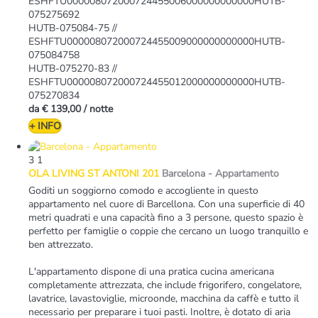
ESHFTU000008072000724455006000000000000HUTB-
075275692
HUTB-075084-75 //
ESHFTU000008072000724455009000000000000HUTB-
075084758
HUTB-075270-83 //
ESHFTU000008072000724455012000000000000HUTB-
075270834
da
€ 139,00
/ notte
+ INFO
3
1
OLA LIVING ST ANTONI 201
Barcelona -
Appartamento
Goditi un soggiorno comodo e accogliente in questo
appartamento nel cuore di Barcellona. Con una superficie di 40
metri quadrati e una capacità fino a 3 persone, questo spazio è
perfetto per famiglie o coppie che cercano un luogo tranquillo e
ben attrezzato.
L'appartamento dispone di una pratica cucina americana
completamente attrezzata, che include frigorifero, congelatore,
lavatrice, lavastoviglie, microonde, macchina da caffè e tutto il
necessario per preparare i tuoi pasti. Inoltre, è dotato di aria