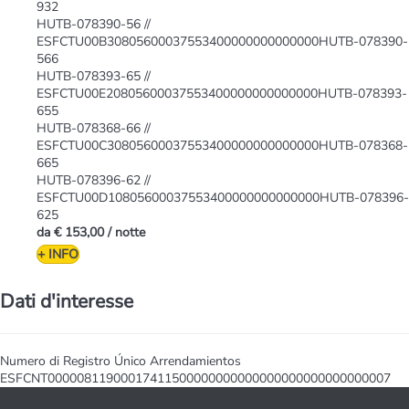
932
HUTB-078390-56 //
ESFCTU00B30805600037553400000000000000HUTB-078390-
566
HUTB-078393-65 //
ESFCTU00E20805600037553400000000000000HUTB-078393-
655
HUTB-078368-66 //
ESFCTU00C30805600037553400000000000000HUTB-078368-
665
HUTB-078396-62 //
ESFCTU00D10805600037553400000000000000HUTB-078396-
625
da
€ 153,00
/ notte
+ INFO
Dati d'interesse
Numero di Registro Único Arrendamientos
ESFCNT00000811900017411500000000000000000000000000007