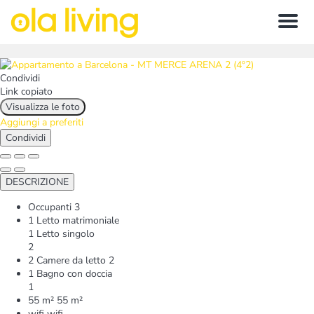
Menu
Condividi
Link copiato
Visualizza le foto
Aggiungi a preferiti
Condividi
DESCRIZIONE
Occupanti
3
1 Letto matrimoniale
1 Letto singolo
2
2 Camere da letto
2
1 Bagno con doccia
1
55 m²
55 m²
wifi
wifi