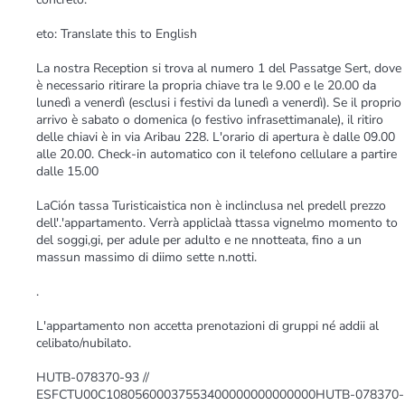
eto: Translate this to English
La nostra Reception si trova al numero 1 del Passatge Sert, dove
è necessario ritirare la propria chiave tra le 9.00 e le 20.00 da
lunedì a venerdì (esclusi i festivi da lunedì a venerdì). Se il proprio
arrivo è sabato o domenica (o festivo infrasettimanale), il ritiro
delle chiavi è in via Aribau 228. L'orario di apertura è dalle 09.00
alle 20.00. Check-in automatico con il telefono cellulare a partire
dalle 15.00
LaCión tassa Turisticaistica non è inclinclusa nel predell prezzo
dell'.'appartamento. Verrà appliclaà ttassa vignelmo momento to
del soggi,gi, per adule per adulto e ne nnotteata, fino a un
massun massimo di diimo sette n.notti.
.
L'appartamento non accetta prenotazioni di gruppi né addii al
celibato/nubilato.
HUTB-078370-93 //
ESFCTU00C10805600037553400000000000000HUTB-078370-