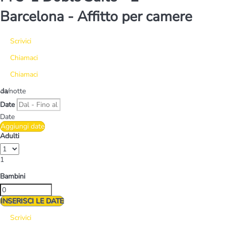
Barcelona -
Affitto per camere
Scrivici
Chiamaci
Chiamaci
da
/notte
Date
Date
Aggiungi date
Adulti
1
Bambini
INSERISCI LE DATE
Scrivici