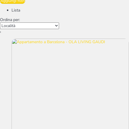
Aggiungi filtri
Lista
Ordina per:
›