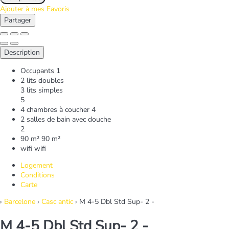
Ajouter à mes Favoris
Partager
Description
Occupants
1
2 lits doubles
3 lits simples
5
4 chambres à coucher
4
2 salles de bain avec douche
2
90 m²
90 m²
wifi
wifi
Logement
Conditions
Carte
›
Barcelone
›
Casc antic
› M 4-5 Dbl Std Sup- 2 -
M 4-5 Dbl Std Sup- 2 -