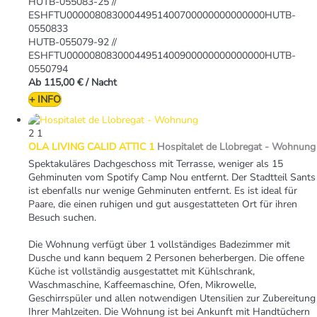
HUTB-055083-25 //
ESHFTU00000808300044951400700000000000000HUTB-
0550833
HUTB-055079-92 //
ESHFTU00000808300044951400900000000000000HUTB-
0550794
Ab
115,00 €
/ Nacht
+ INFO
2
1
OLA LIVING CALID ATTIC 1
Hospitalet de Llobregat -
Wohnung
Spektakuläres Dachgeschoss mit Terrasse, weniger als 15
Gehminuten vom Spotify Camp Nou entfernt. Der Stadtteil Sants
ist ebenfalls nur wenige Gehminuten entfernt. Es ist ideal für
Paare, die einen ruhigen und gut ausgestatteten Ort für ihren
Besuch suchen.
Die Wohnung verfügt über 1 vollständiges Badezimmer mit
Dusche und kann bequem 2 Personen beherbergen. Die offene
Küche ist vollständig ausgestattet mit Kühlschrank,
Waschmaschine, Kaffeemaschine, Ofen, Mikrowelle,
Geschirrspüler und allen notwendigen Utensilien zur Zubereitung
Ihrer Mahlzeiten. Die Wohnung ist bei Ankunft mit Handtüchern