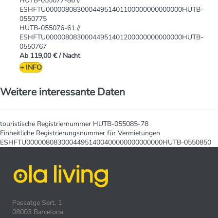
HUTB-055077-86 //
ESHFTU00000808300044951401100000000000000HUTB-
0550775
HUTB-055076-61 //
ESHFTU00000808300044951401200000000000000HUTB-
0550767
Ab
119,00 €
/ Nacht
+ INFO
Weitere interessante Daten
touristische Registriernummer
HUTB-055085-78
Einheitliche Registrierungsnummer für Vermietungen
ESHFTU00000808300044951400400000000000000HUTB-0550850
Passatge Sert, 1
08003 Barcelona