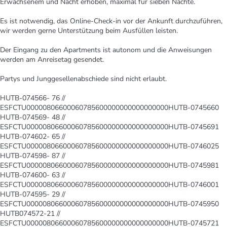
Erwachsenem und Nacht erhoben, maximal für sieben Nächte.
Es ist notwendig, das Online-Check-in vor der Ankunft durchzuführen,
wir werden gerne Unterstützung beim Ausfüllen leisten.
Der Eingang zu den Apartments ist autonom und die Anweisungen
werden am Anreisetag gesendet.
Partys und Junggesellenabschiede sind nicht erlaubt.
HUTB-074566- 76 //
ESFCTU00000806600060785600000000000000000HUTB-0745660
HUTB-074569- 48 //
ESFCTU00000806600060785600000000000000000HUTB-0745691
HUTB-074602- 65 //
ESFCTU00000806600060785600000000000000000HUTB-0746025
HUTB-074598- 87 //
ESFCTU00000806600060785600000000000000000HUTB-0745981
HUTB-074600- 63 //
ESFCTU00000806600060785600000000000000000HUTB-0746001
HUTB-074595- 29 //
ESFCTU00000806600060785600000000000000000HUTB-0745950
HUTB074572-21 //
ESFCTU00000806600060785600000000000000000HUTB-0745721