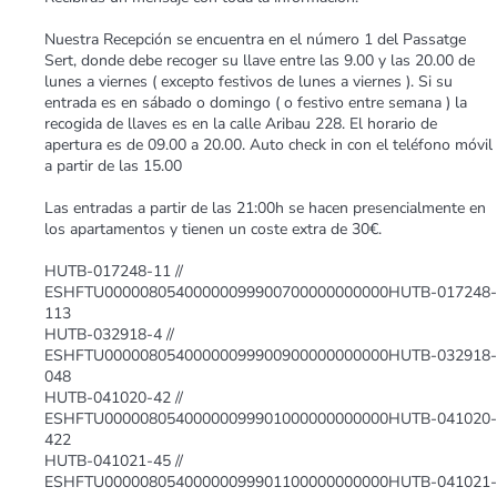
Nuestra Recepción se encuentra en el número 1 del Passatge
Sert, donde debe recoger su llave entre las 9.00 y las 20.00 de
lunes a viernes ( excepto festivos de lunes a viernes ). Si su
entrada es en sábado o domingo ( o festivo entre semana ) la
recogida de llaves es en la calle Aribau 228. El horario de
apertura es de 09.00 a 20.00. Auto check in con el teléfono móvil
a partir de las 15.00
Las entradas a partir de las 21:00h se hacen presencialmente en
los apartamentos y tienen un coste extra de 30€.
HUTB-017248-11 //
ESHFTU00000805400000099900700000000000HUTB-017248-
113
HUTB-032918-4 //
ESHFTU00000805400000099900900000000000HUTB-032918-
048
HUTB-041020-42 //
ESHFTU00000805400000099901000000000000HUTB-041020-
422
HUTB-041021-45 //
ESHFTU00000805400000099901100000000000HUTB-041021-