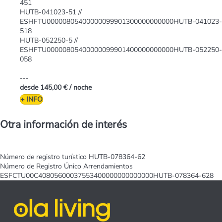
451
HUTB-041023-51 //
ESHFTU00000805400000099901300000000000HUTB-041023-
518
HUTB-052250-5 //
ESHFTU00000805400000099901400000000000HUTB-052250-
058
---
desde
145,00 €
/ noche
+ INFO
Otra información de interés
Número de registro turístico
HUTB-078364-62
Número de Registro Único Arrendamientos
ESFCTU00C40805600037553400000000000000HUTB-078364-628