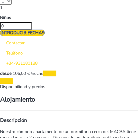
1
Niños
INTRODUCIR FECHAS
Contactar
Teléfono
+34-931180188
desde
106,
00 €
/noche
Fechas
Fechas
Disponibilidad y precios
Alojamiento
Descripción
Nuestro cómodo apartamento de un dormitorio cerca del MACBA tiene
capacidad para 2 personas. Dispone de un dormitorio doble y de un