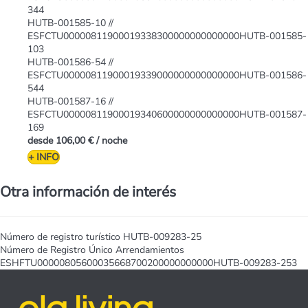
344
HUTB-001585-10 //
ESFCTU00000811900019338300000000000000HUTB-001585-
103
HUTB-001586-54 //
ESFCTU00000811900019339000000000000000HUTB-001586-
544
HUTB-001587-16 //
ESFCTU00000811900019340600000000000000HUTB-001587-
169
desde
106,00 €
/ noche
+ INFO
Otra información de interés
Número de registro turístico
HUTB-009283-25
Número de Registro Único Arrendamientos
ESHFTU00000805600035668700200000000000HUTB-009283-253