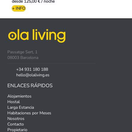
desde
125,00 €
/ noche
+ INFO
Passatge Sert, 1
08003 Barcelona
+34 931 180 188
hello@olaliving.es
ENLACES RÁPIDOS
Alojamientos
Hostal
Larga Estancia
Habitaciones por Meses
Nosotros
Contacto
Propietario