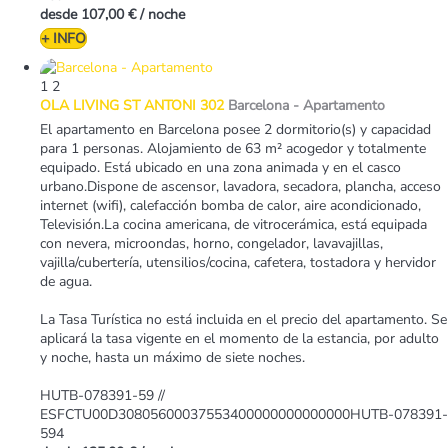
desde
107,00 €
/ noche
+ INFO
1
2
OLA LIVING ST ANTONI 302
Barcelona -
Apartamento
El apartamento en Barcelona posee 2 dormitorio(s) y capacidad
para 1 personas. Alojamiento de 63 m² acogedor y totalmente
equipado. Está ubicado en una zona animada y en el casco
urbano.Dispone de ascensor, lavadora, secadora, plancha, acceso
internet (wifi), calefacción bomba de calor, aire acondicionado,
Televisión.La cocina americana, de vitrocerámica, está equipada
con nevera, microondas, horno, congelador, lavavajillas,
vajilla/cubertería, utensilios/cocina, cafetera, tostadora y hervidor
de agua.
La Tasa Turística no está incluida en el precio del apartamento. Se
aplicará la tasa vigente en el momento de la estancia, por adulto
y noche, hasta un máximo de siete noches.
HUTB-078391-59 //
ESFCTU00D30805600037553400000000000000HUTB-078391-
594