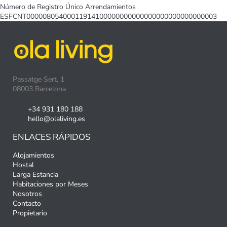
Número de Registro Único Arrendamientos
ESFCNT00000805400011914100000000000000000000000000003
Passatge Sert, 1
08003 Barcelona
+34 931 180 188
hello@olaliving.es
ENLACES RÁPIDOS
Alojamientos
Hostal
Larga Estancia
Habitaciones por Meses
Nosotros
Contacto
Propietario