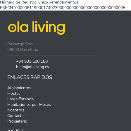
Número de Registro Único Arrendamientos
ESFCNT00000811900017402300000000000000000000000000005
Passatge Sert, 1
08003 Barcelona
+34 931 180 188
hello@olaliving.es
ENLACES RÁPIDOS
Alojamientos
Hostal
Larga Estancia
Habitaciones por Meses
Nosotros
Contacto
Propietario