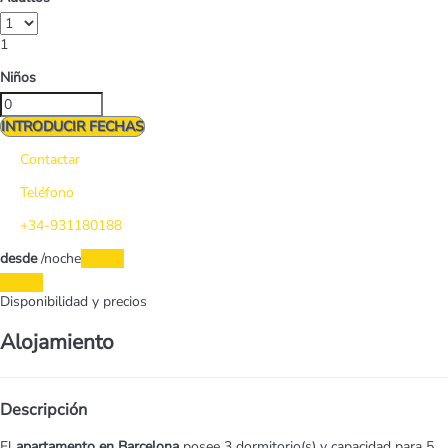
1
Niños
INTRODUCIR FECHAS
Contactar
Teléfono
+34-931180188
desde
/noche
Fechas
Fechas
Disponibilidad y precios
Alojamiento
Descripción
El
apartamento en Barcelona
posee 3 dormitorio(s) y capacidad para 5