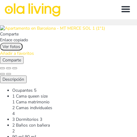
Menu
Comparte
Enlace copiado
Ver fotos
Añadir a favoritos
Comparte
Descripción
Ocupantes
5
1 Cama queen size
1 Cama matrimonio
2 Camas individuales
4
3 Dormitorios
3
2 Baños con bañera
2
90 m²
90 m²