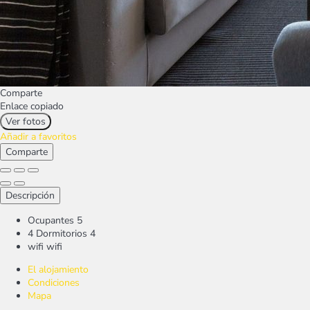
Comparte
Enlace copiado
Ver fotos
Añadir a favoritos
Comparte
Descripción
Ocupantes
5
4 Dormitorios
4
wifi
wifi
El alojamiento
Condiciones
Mapa