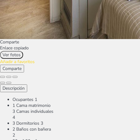
Comparte
Enlace copiado
Ver fotos
Añadir a favoritos
Comparte
Descripción
Ocupantes
1
1 Cama matrimonio
3 Camas individuales
4
3 Dormitorios
3
2 Baños con bañera
2