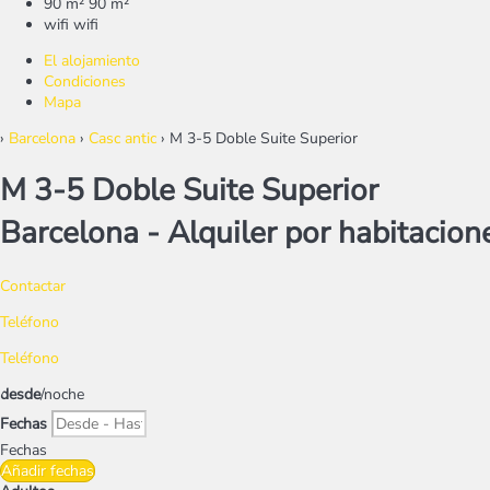
90 m²
90 m²
wifi
wifi
El alojamiento
Condiciones
Mapa
›
Barcelona
›
Casc antic
› M 3-5 Doble Suite Superior
M 3-5 Doble Suite Superior
Barcelona -
Alquiler por habitacion
Contactar
Teléfono
Teléfono
desde
/noche
Fechas
Fechas
Añadir fechas