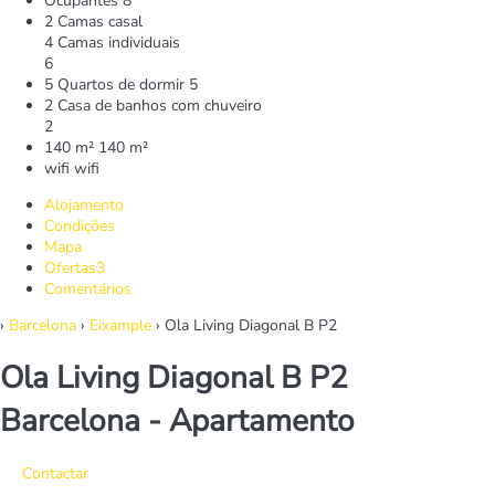
Ocupantes
8
2 Camas casal
4 Camas individuais
6
5 Quartos de dormir
5
2 Casa de banhos com chuveiro
2
140 m²
140 m²
wifi
wifi
Alojamento
Condições
Mapa
Ofertas
3
Comentários
›
Barcelona
›
Eixample
› Ola Living Diagonal B P2
Ola Living Diagonal B P2
Barcelona -
Apartamento
Contactar