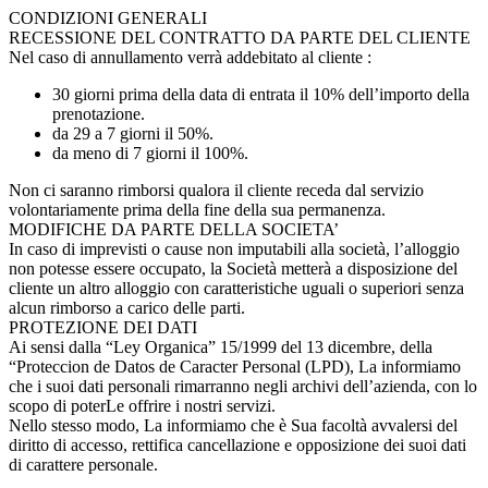
CONDIZIONI GENERALI
RECESSIONE DEL CONTRATTO DA PARTE DEL CLIENTE
Nel caso di annullamento verrà addebitato al cliente :
30 giorni prima della data di entrata il 10% dell’importo della
prenotazione.
da 29 a 7 giorni il 50%.
da meno di 7 giorni il 100%.
Non ci saranno rimborsi qualora il cliente receda dal servizio
volontariamente prima della fine della sua permanenza.
MODIFICHE DA PARTE DELLA SOCIETA’
In caso di imprevisti o cause non imputabili alla società, l’alloggio
non potesse essere occupato, la Società metterà a disposizione del
cliente un altro alloggio con caratteristiche uguali o superiori senza
alcun rimborso a carico delle parti.
PROTEZIONE DEI DATI
Ai sensi dalla “Ley Organica” 15/1999 del 13 dicembre, della
“Proteccion de Datos de Caracter Personal (LPD), La informiamo
che i suoi dati personali rimarranno negli archivi dell’azienda, con lo
scopo di poterLe offrire i nostri servizi.
Nello stesso modo, La informiamo che è Sua facoltà avvalersi del
diritto di accesso, rettifica cancellazione e opposizione dei suoi dati
di carattere personale.