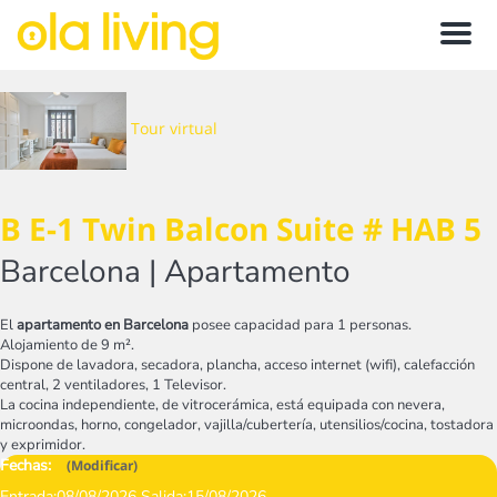
Menu
Tour virtual
B E-1 Twin Balcon Suite # HAB 5
Barcelona |
Apartamento
El
apartamento en Barcelona
posee capacidad para 1 personas.
Alojamiento de 9 m².
Dispone de lavadora, secadora, plancha, acceso internet (wifi), calefacción
central, 2 ventiladores, 1 Televisor.
La cocina independiente, de vitrocerámica, está equipada con nevera,
microondas, horno, congelador, vajilla/cubertería, utensilios/cocina, tostadora
y exprimidor.
Fechas:
(
Modificar
)
Entrada:
08/08/2026
Salida:
15/08/2026