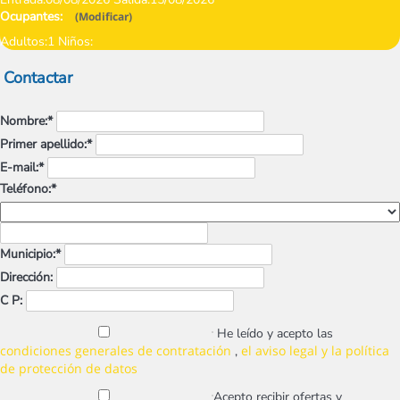
Ocupantes:
(
Modificar
)
Adultos:
1
Niños:
Contactar
Nombre:*
Primer apellido:*
E-mail:*
Teléfono:*
Municipio:*
Dirección:
C P:
He leído y acepto las
condiciones generales de contratación
el aviso legal y la política
,
de protección de datos
Acepto recibir ofertas y