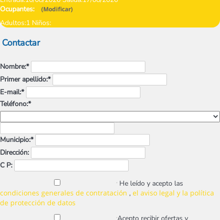
Ocupantes:
(
Modificar
)
Adultos:
1
Niños:
Contactar
Nombre:*
Primer apellido:*
E-mail:*
Teléfono:*
Municipio:*
Dirección:
C P:
He leído y acepto las
condiciones generales de contratación
el aviso legal y la política
,
de protección de datos
Acepto recibir ofertas y