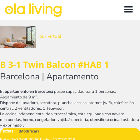
Menu
Tour virtual
B 3-1 Twin Balcon #HAB 1
Barcelona |
Apartamento
El
apartamento en Barcelona
posee capacidad para 1 personas.
Alojamiento de 9 m².
Dispone de lavadora, secadora, plancha, acceso internet (wifi), calefacción
central, 2 ventiladores, 1 Televisor.
La cocina independiente, de vitrocerámica, está equipada con nevera,
microondas, horno, congelador, vajilla/cubertería, utensilios/cocina, tostadora
y exprimidor.
Fechas:
(
Modificar
)
Entrada:
10/08/2026
Salida:
17/08/2026