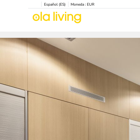
Español (ES)
Moneda :
EUR